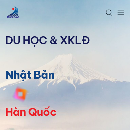
D
U
H
Ọ
C
&
X
K
L
Đ
N
h
ậ
t
B
ả
n
H
à
n
Q
u
ố
c