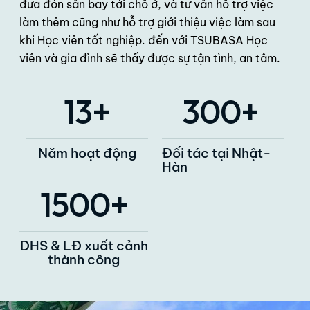
đưa đón sân bay tới chỗ ở, và tư vấn hỗ trợ việc
làm thêm cũng như hỗ trợ giới thiệu việc làm sau
khi Học viên tốt nghiệp. đến với TSUBASA Học
viên và gia đình sẽ thấy được sự tận tình, an tâm.
13
+
300
+
Năm hoạt động
Đối tác tại Nhật-
Hàn
1500
+
DHS & LĐ xuất cảnh
thành công