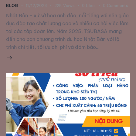
BLOG
11/12/2023
22K
Views
0
Likes
0
Comments
Nhật Bản – xứ sở hoa anh đào, nổi tiếng với nền giáo
dục đào tạo chất lượng cao và nhiều cơ hội việc làm
tại các tập đoàn lớn. Năm 2025, TSUBASA mang
đến cho bạn chương trình du học Nhật Bản với lộ
trình chi tiết, tối ưu chi phí và đảm bảo…