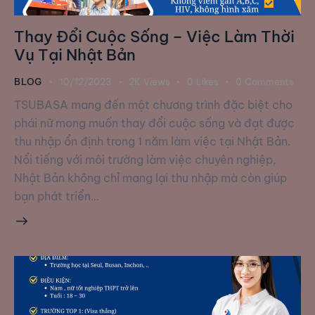
Thay Đổi Cuộc Sống – Việc Làm Thời
Vụ Tại Nhật Bản
BLOG
10/12/2023
2K
Views
0
Likes
0
Comments
TSUBASA mang đến một chương trình đặc biệt cho
phái nữ mong muốn thay đổi cuộc sống và đạt được
thu nhập ổn định trong 1 năm làm việc tại Nhật Bản.
Nổi tiếng với môi trường làm việc chuyên nghiệp,
Nhật Bản không chỉ mang lại thu nhập mà còn giúp
bạn phát triển…