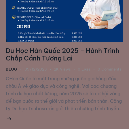
Du Học Hàn Quốc 2025 – Hành Trình
Chắp Cánh Tương Lai
BLOG
09/12/2023
2K
Views
0
Likes
0
Comments
QHàn Quốc là một trong những quốc gia hàng đầu
châu Á về giáo dục và công nghệ. Với các chương
trình du học chất lượng, năm 2025 sẽ là cơ hội vàng
để bạn bước ra thế giới và phát triển bản thân. Công
ty Du học Tsubasa xin giới thiệu chương trình Tuyển…