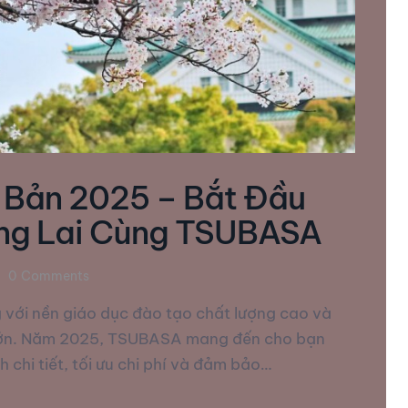
 Bản 2025 – Bắt Đầu
ơng Lai Cùng TSUBASA
0
Comments
g với nền giáo dục đào tạo chất lượng cao và
n lớn. Năm 2025, TSUBASA mang đến cho bạn
h chi tiết, tối ưu chi phí và đảm bảo…