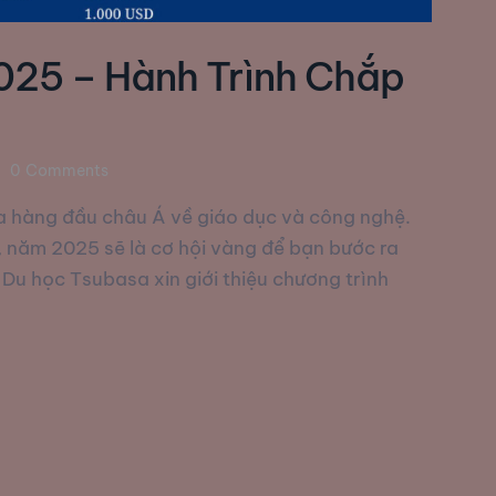
025 – Hành Trình Chắp
0
Comments
a hàng đầu châu Á về giáo dục và công nghệ.
, năm 2025 sẽ là cơ hội vàng để bạn bước ra
y Du học Tsubasa xin giới thiệu chương trình