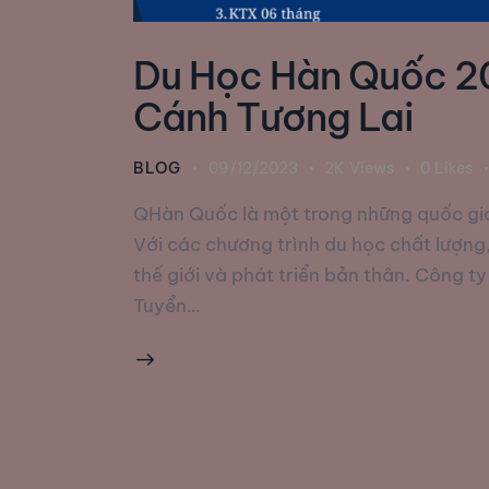
Du Học Hàn Quốc 2
Cánh Tương Lai
BLOG
09/12/2023
2K
Views
0
Likes
QHàn Quốc là một trong những quốc gi
Với các chương trình du học chất lượng
thế giới và phát triển bản thân. Công t
Tuyển…